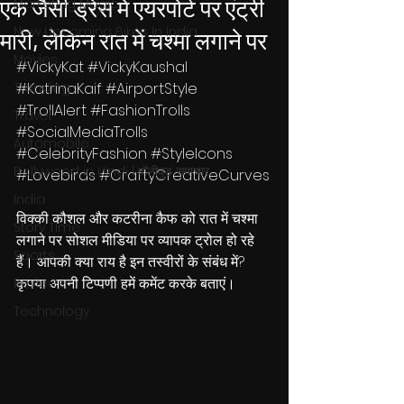
एक जैसी ड्रेस में एयरपोर्ट पर एंट्री
Marketing Magic
New Upcoming Bikes In India
मारी, लेकिन रात में चश्मा लगाने पर
Movies
#VickyKat
#VickyKaushal
Trending
#KatrinaKaif
#AirportStyle
#TrollAlert
#FashionTrolls
Travel
#SocialMediaTrolls
Automobile
#CelebrityFashion
#StyleIcons
Bollywood in Hindi | बॉलीवुड समाचार
#Lovebirds
#CraftyCreativeCurves
India
विक्की कौशल और कटरीना कैफ को रात में चश्मा 
Story Time
लगाने पर सोशल मीडिया पर व्यापक ट्रोल हो रहे 
Sports
हैं। आपकी क्या राय है इन तस्वीरों के संबंध में? 
कृपया अपनी टिप्पणी हमें कमेंट करके बताएं।
Reviews
Technology