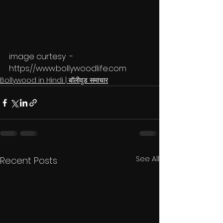
image curtesy  - 
https://www.bollywoodlife.com
Bollywood in Hindi | बॉलीवुड समाचार
See All
Recent Posts